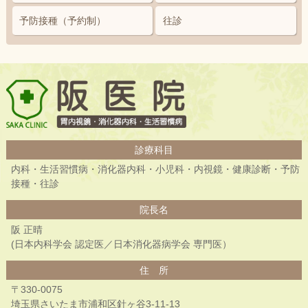
予防接種
（予約制）
往診
阪医院
診療科目
内科・生活習慣病・消化器内科・小児科・内視鏡・健康診断・予防
接種・往診
院長名
阪 正晴
(日本内科学会 認定医／日本消化器病学会 専門医）
住 所
〒330-0075
埼玉県さいたま市浦和区針ヶ谷3-11-13