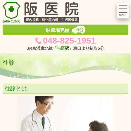
阪医院
6台
駐車場完備
048-825-1951
JR京浜東北線
「与野駅」
東口より徒歩5分
往診
往診とは